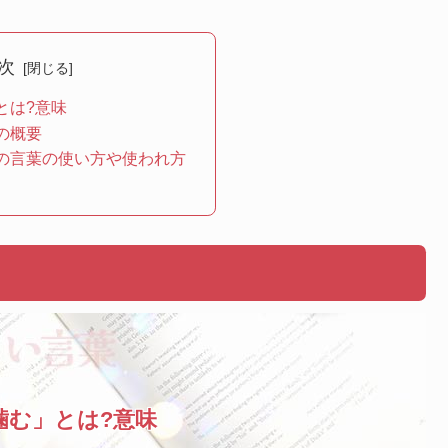
次
とは?意味
の概要
の言葉の使い方や使われ方
噛む」とは?意味