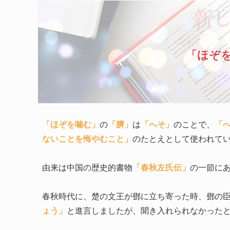
「ほぞ
「ほぞを噛む」
の
「臍」
は
「へそ」
のことで、
「
ないことを悔やむこと」
のたとえとして使われて
由来は中国の歴史的書物
「春秋左氏伝」
の一節に
春秋時代に、楚の文王が鄧に立ち寄った時、鄧の
ょう」
と進言しましたが、聞き入れられなかった