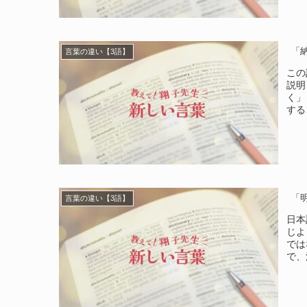
「
言葉の違い【3語】
この
説明
く」
する
「
言葉の違い【3語】
日本
じよ
では
で、