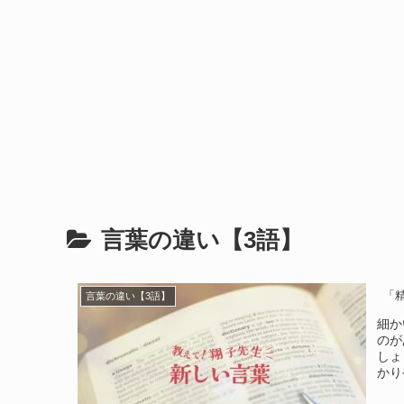
言葉の違い【3語】
「
言葉の違い【3語】
細か
のが
しょ
かり