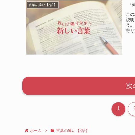
「
言葉の違い【3語】
この
説明
う。
寄り
次
1
ホーム
言葉の違い【3語】