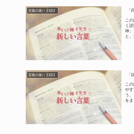
「
言葉の違い【3語】
この
く説
神」
と。
「
言葉の違い【3語】
この
やす
う。
をま