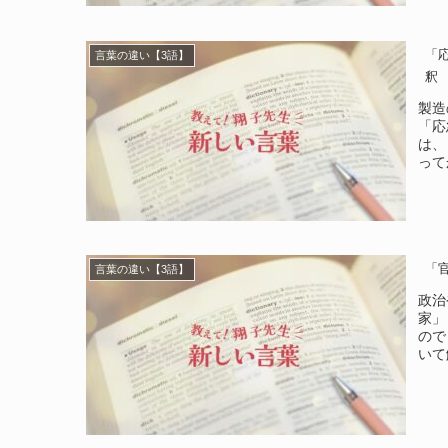
「
言葉の違い【3語】
釈
製造
「応
は、
って
「
言葉の違い【3語】
政治
家」
ので
いて