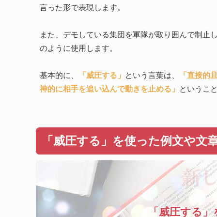
言った形で表現します。
また、デモしている集団を軍隊が取り囲んで制止
のように使用します。
基本的に、
「威圧する」
という言葉は、
「直接的
神的に相手を追い込んで動きを止める」
というこ
「威圧する」を使った例文や文
「威圧する」