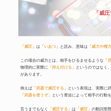
「威圧
「威圧」
は
「いあつ」
と読み、意味は
「威力や権力
この場合の威力とは、相手をひるませるような
「
物理的に実際に
「抑え付ける」
というのではなく
があります。
例えば
「武器で威圧する」
という表現は、実際に
「武器を使うぞ」
という脅迫によって相手の行動
言うまでもなく
「威圧する」
は
「威圧」
の動詞形