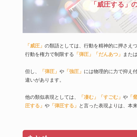
「威圧する」
「威圧」
の類語としては、行動を精神的に押さえ
行動を権力で制限する
「弾圧」
「だんあつ」
また
但し、
「弾圧」
や
「強圧」
には物理的に力で抑え
違いがあります。
他の類似表現としては、
「凄む」
「すごむ」
や
「
圧する」
や
「弾圧する」
と言った表現よりは、本