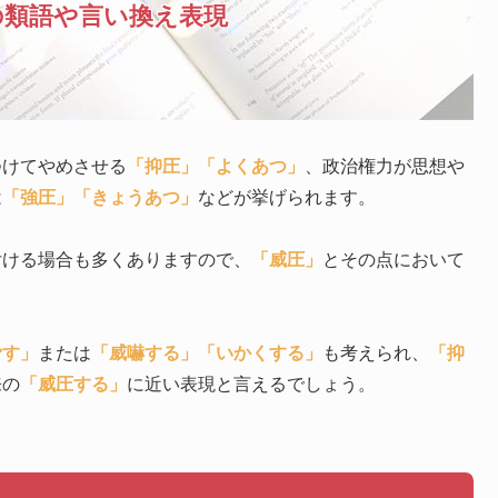
の類語や言い換え表現
つけてやめさせる
「抑圧」
「よくあつ」
、政治権力が思想や
は
「強圧」
「きょうあつ」
などが挙げられます。
付ける場合も多くありますので、
「威圧」
とその点において
脅す」
または
「威嚇する」
「いかくする」
も考えられ、
「抑
来の
「威圧する」
に近い表現と言えるでしょう。