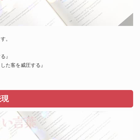
ます。
する』
とした客を威圧する』
表現