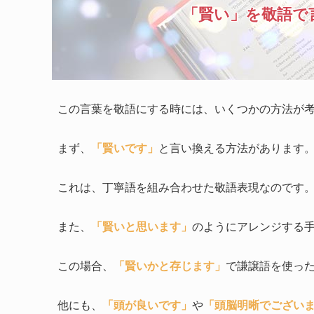
「賢い」を敬語で
この言葉を敬語にする時には、いくつかの方法が
まず、
「賢いです」
と言い換える方法があります
これは、丁寧語を組み合わせた敬語表現なのです
また、
「賢いと思います」
のようにアレンジする
この場合、
「賢いかと存じます」
で謙譲語を使っ
他にも、
「頭が良いです」
や
「頭脳明晰でござい