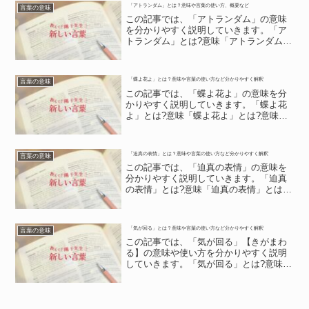
「アトランダム」とは？意味や言葉の使い方、概要など
言葉の意味
「偏諱」には、高貴な人物...
この記事では、「アトランダム」の意味
を分かりやすく説明していきます。「ア
トランダム」とは?意味「アトランダム」
とは?意味ものを無作為に抽出すること。
「アトランダム」の概要「アトランダ
ム」の概要「アトランダム」は、数ある
「蝶よ花よ」とは？意味や言葉の使い方など分かりやすく解釈
言葉の意味
ものの中から、いくつか...
この記事では、「蝶よ花よ」の意味を分
かりやすく説明していきます。「蝶よ花
よ」とは?意味「蝶よ花よ」とは?意味
「蝶よ花よ」の読みは「ちょうよはな
よ」で、「親が自分の子供を非常にかわ
いがり、大切にすること」を比喩的に表
「迫真の表情」とは？意味や言葉の使い方など分かりやすく解釈
言葉の意味
現する慣用句です。ここで「...
この記事では、「迫真の表情」の意味を
分かりやすく説明していきます。「迫真
の表情」とは?意味「迫真の表情」とは?
意味「迫真」は「はくしん」と読みま
す。これは「真に迫る」という言葉が、
熟語になったものです。これは真実に近
「気が回る」とは？意味や言葉の使い方など分かりやすく解釈
言葉の意味
い様子を「迫真」と表現し...
この記事では、「気が回る」【きがまわ
る】の意味や使い方を分かりやすく説明
していきます。「気が回る」とは?意味
「気が回る」とは?意味人が気づかない細
かなところにまで目が行き届くという意
味があるのが「気が回る」【きがまわ
る】です。周囲が見落とし...