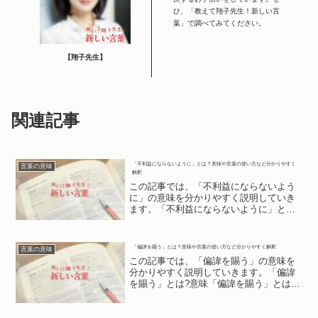
ひ、「教えて翔子先生！新しい言
葉」で調べてみてください。
【翔子先生】
関連記事
「不利益にならないように」とは？意味や言葉の使い方など分かりやすく
言葉の意味
解釈
この記事では、「不利益にならないよう
に」の意味を分かりやすく説明していき
ます。「不利益にならないように」とは?
意味「不利益にならないように」とは?意
味不利益にならないようには、利益にな
らない状況陥らない様に努力する、とい
「偏諱を賜う」とは？意味や言葉の使い方など分かりやすく解釈
言葉の意味
った意味を示すのです...
この記事では、「偏諱を賜う」の意味を
分かりやすく説明していきます。「偏諱
を賜う」とは?意味「偏諱を賜う」とは?
意味「偏諱を賜う」は、「へんきをたま
う」と読みます。これは、高貴な人から
名前の一字をもらう事を意味します。