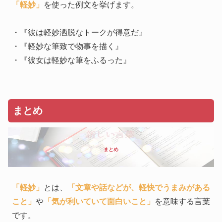
「軽妙」
を使った例文を挙げます。
・『彼は軽妙洒脱なトークが得意だ』
・『軽妙な筆致で物事を描く』
・『彼女は軽妙な筆をふるった』
まとめ
まとめ
「軽妙」
とは、
「文章や話などが、軽快でうまみがある
こと」
や
「気が利いていて面白いこと」
を意味する言葉
です。