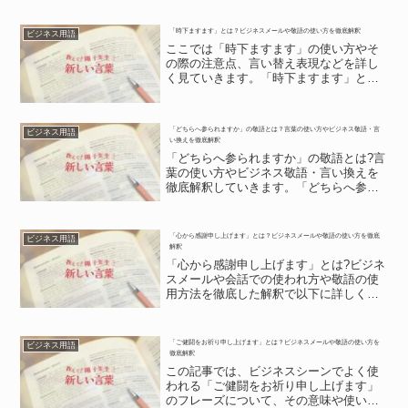
「時下ますます」とは？ビジネスメールや敬語の使い方を徹底解釈
ビジネス用語
ここでは「時下ますます」の使い方やそ
の際の注意点、言い替え表現などを詳し
く見ていきます。「時下ますます」とは?
「時下ますます」とは?「時下ますます」
は、ビジネスシーンの冒頭の挨拶文では
おなじみの表現です。「時下」はこのと
「どちらへ参られますか」の敬語とは？言葉の使い方やビジネス敬語・言
ビジネス用語
ころという解釈になり...
い換えを徹底解釈
「どちらへ参られますか」の敬語とは?言
葉の使い方やビジネス敬語・言い換えを
徹底解釈していきます。「どちらへ参ら
れますか」の意味「どちらへ参られます
か」の意味「どちらへ参られますか」
は、謙譲語と尊敬語を一緒に使用した誤
「心から感謝申し上げます」とは？ビジネスメールや敬語の使い方を徹底
ビジネス用語
用表現であると言えます。...
解釈
「心から感謝申し上げます」とは?ビジネ
スメールや会話での使われ方や敬語の使
用方法を徹底した解釈で以下に詳しく説
明します。「心から感謝申し上げます」
とは?「心から感謝申し上げます」とは?
この言いまわしは、目上の人に心の底か
「ご健闘をお祈り申し上げます」とは？ビジネスメールや敬語の使い方を
ビジネス用語
らありがたいと思う気...
徹底解釈
この記事では、ビジネスシーンでよく使
われる「ご健闘をお祈り申し上げます」
のフレーズについて、その意味や使い方