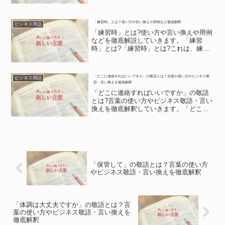
等を徹底解説します。「ご健闘をお祈り
申し上げます」とは?「ご健闘をお祈り申
し上げます」とは?「ご健闘をお祈り申し
「練習時」とは？使い方や言い換えや用例など徹底解釈
ビジネス用語
上げます」のフレーズ...
「練習時」とは?使い方や言い換えや用例
などを徹底解説していきます。「練習
時」とは?「練習時」とは?これは、練習
の時のことを表現した言葉です。「練
習」は「訓練」と同じような意味になり
ます。これは、何らかの能力を向上させ
「どこに連絡すればいいですか」の敬語とは？言葉の使い方やビジネス敬
ビジネス用語
るために、本番とは違う形...
語・言い換えを徹底解釈
「どこに連絡すればいいですか」の敬語
とは?言葉の使い方やビジネス敬語・言い
換えを徹底解釈していきます。「どこに
連絡すればいいですか」の意味「どこに
連絡すればいいですか」の意味これは、
連絡先を相手に尋ねる言葉です。「ど
こ」は場所が不明なことを...
「保管して」の敬語とは？言葉の使い方
やビジネス敬語・言い換えを徹底解釈
「体調は大丈夫ですか」の敬語とは？言
葉の使い方やビジネス敬語・言い換えを
徹底解釈